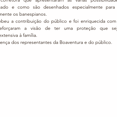
corretora que apresentaram as várias possibilidad
cado e como são desenhados especialmente para 
mente os banespianos.
beu a contribuição do público e foi enriquecida com a
eforçaram a visão de ter uma proteção que seja
tensiva à família.
nça dos representantes da Boaventura e do público.