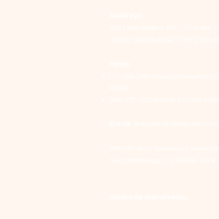
Endereço:
Rua Libero Badaró, 293 – 31º Andar – 
Centro - São Paulo/SP – CEP: 01009-0
Fones:
(11) 3244-2540 (Região Metropolitana 
Paulo)
0800-778-2222 (Interior e Outros Esta
E-mail:
abesprev@abesprev.com.
Atendimento apenas por mensa
texto WhatsApp:
(11) 93496-7749
Horário de Atendimento: