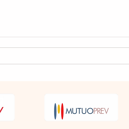
Previdência
Cui
Complementar:
Ele
Segurança para você e
sua família!