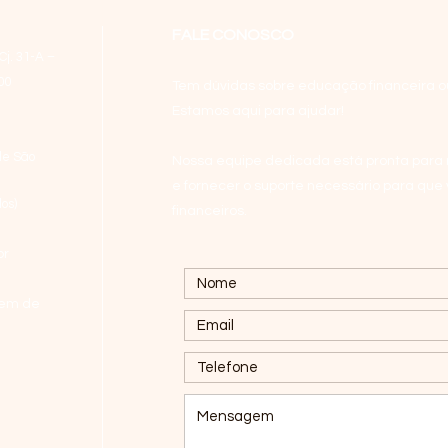
FALE CONOSCO
Cj. 31-A –
00
Tem dúvidas sobre educação financeira o
Estamos aqui para ajudar!
de São
Nossa equipe dedicada está pronta para 
e fornecer o suporte necessário para que
dos
)
financeiros.
br
gem de