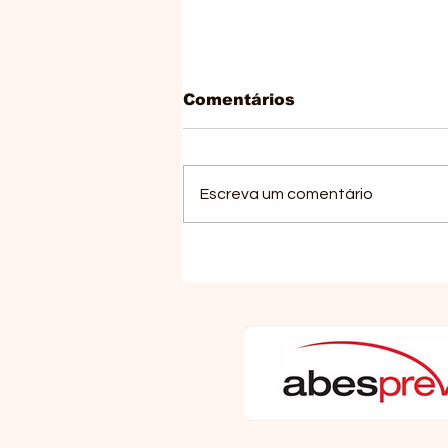
Comentários
Escreva um comentário
A Inteligência Artificial
na proteção de direitos
previdenciários