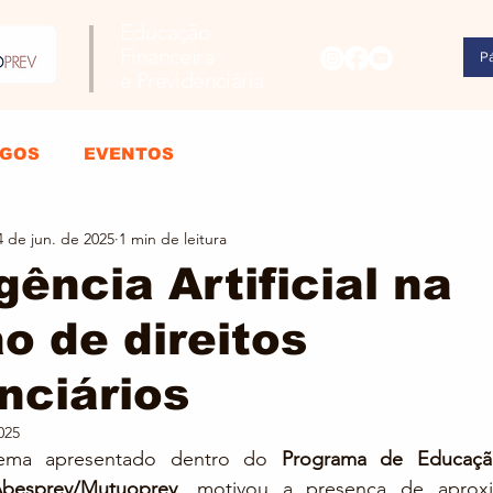
Educação
Financeira
Pá
e Previdenciária
IGOS
EVENTOS
4 de jun. de 2025
1 min de leitura
gência Artificial na
o de direitos
nciários
025
tema apresentado dentro do 
Programa de Educação
Abesprev/Mutuoprev
, motivou a presença de aprox