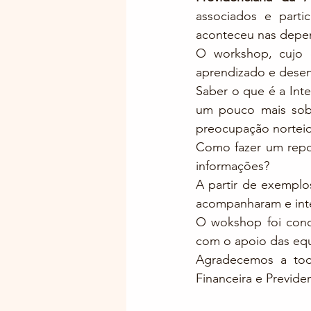
associados e parti
aconteceu nas depe
O workshop, cujo o
aprendizado e desen
Saber o que é a Inte
um pouco mais sobr
preocupação norteio
Como fazer um repos
informações?
A partir de exemplos
acompanharam e inte
O wokshop foi condu
com o apoio das equ
Agradecemos a tod
Financeira e Previden