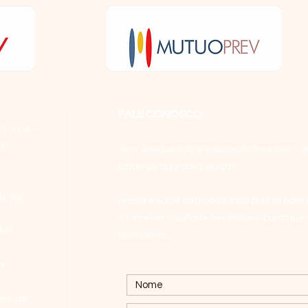
Cuidados e Fraudes
Cen
Eletrônicas
Glob
FALE CONOSCO
de 
Cj. 31-A –
00
Tem dúvidas sobre educação financeira o
Estamos aqui para ajudar!
de São
Nossa equipe dedicada está pronta para 
e fornecer o suporte necessário para que
dos
)
financeiros.
br
gem de