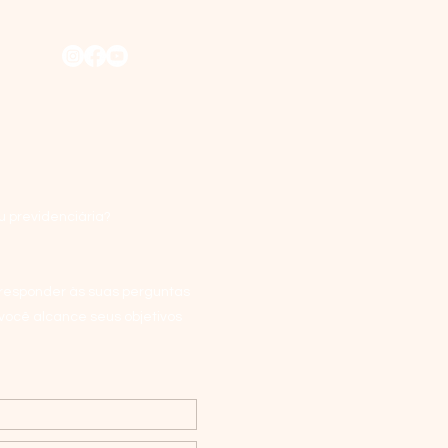
ários Econômicos
ais e Alternativas
Investimentos
u previdenciária?
responder às suas perguntas
 você alcance seus objetivos