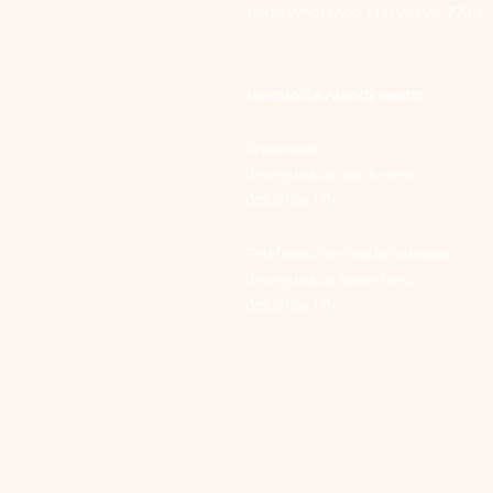
texto WhatsApp:
(11) 93496-7749
Horário de Atendimento:
Presencial:
de segunda a quinta-feira,
das 9h às 17h
Telefônico/e-mail/whatsapp:
de segunda a sexta-feira,
das 9h às 17h