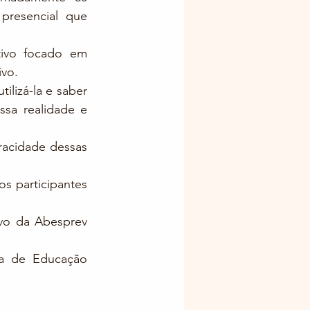
resencial que 
tivo focado em 
ivo.
lizá-la e saber 
sa realidade e 
acidade dessas 
s participantes 
vo da Abesprev 
a de Educação 