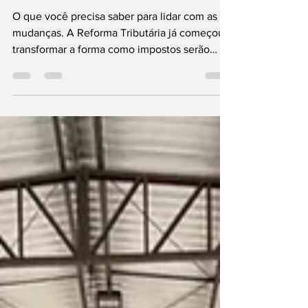
na Prática
O que você precisa saber para lidar com as
mudanças. A Reforma Tributária já começou a
transformar a forma como impostos serão
cobrados no Brasil. Mas, afinal, como essas
mudanças podem impactar sua vida, seu
patrimônio e seu planejamento financeiro?
Participe desta palestra e entenda, de forma
clara e objetiva, os principais efeitos da nova
legislação sobre o dia a dia das pessoas e das
empresas. Você vai conhecer: ✅ O novo
modelo de tributação e o cronograma de
implantação