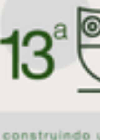
coordenada pelo Ministério da Previdência
Social em parceria com a Abrapp e a
UniAbrapp, levou oficinas presenciais de
educação financeira e previdenciária para
três instituições de ensino, com a
participação de mais de 650 estudantes, além
da Direção e membros da comunidade escola