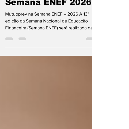
18 de mai.
1 min de leitura
Mutuoprev na
Semana ENEF 2026
Mutuoprev na Semana ENEF – 2026 A 13ª
edição da Semana Nacional de Educação
Financeira (Semana ENEF) será realizada de
18 a 24 de maio de 2026 e terá como tema
central “Educação Financeira: construindo um
futuro com longevidade e prosperidade”. A
Semana ENEF, organizada pelo Fórum
Brasileiro de Educação Financeira (FBEF),
representa um esforço coletivo pela
educação financeira, securitária,
previdenciária e fiscal. A iniciativa conta com
a participação de instituições pública