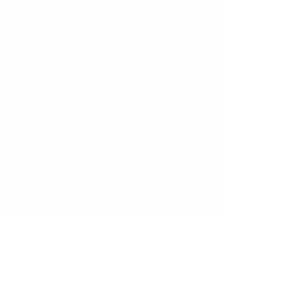
de segunda a quinta-feira,
das 9h às 17h
Telefônico/e-mail/whatsapp:
de segunda a sexta-feira,
das 9h às 17h
FALE CONOSCO
Tem dúvidas sobre educação
financeira ou previdenciária?
Estamos aqui para ajudar!
Nossa equipe dedicada está
pronta para responder às suas
perguntas e fornecer o suporte
necessário para que você alcance