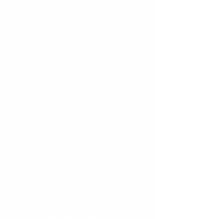
Fones:
(11) 3244-2540
(Região Metropolitana
de São Paulo)
0800-778-2222
(Interior e Outros
Estados
)
E-mail:
abesprev@abesprev.com.br
Atendimento apenas por
mensagem de texto
WhatsApp:
(11) 93496-7749
Horário de Atendimento:
Presencial: