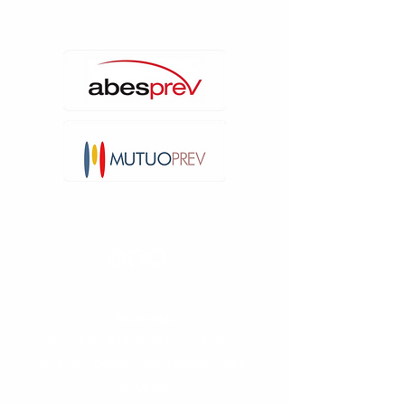
Endereço:
Rua Libero Badaró, 293 – 31º Andar –
Cj. 31-A – Centro - São Paulo/SP – CEP:
01009-000